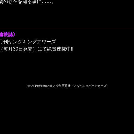
物の存在を知る事に……。
連載誌》
月刊ヤングキングアワーズ
（毎月30日発売）にて絶賛連載中!!
©Ark Performance／少年画報社・アルペジオパートナーズ
第１巻》
突然、世界各地に「霧の艦隊」と言われる、謎の超兵器を搭載
人類はなす術無く敗戦し、海上に出る事が出来なくなった……
その海戦から17年後、なぜか霧の巡航潜水艦イ401に乗り込
たちは、イ401の人体化（メンタルモデル）のイオナと共に霧
あった……。