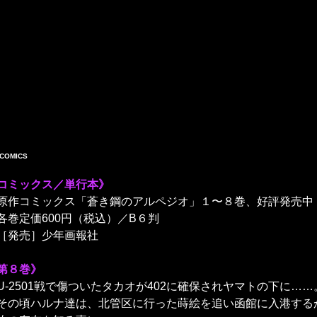
コミックス／単行本》
原作コミックス「蒼き鋼のアルペジオ」１〜８巻、好評発売中
各巻定価600円（税込）／B６判
［発売］少年画報社
第８巻》
U-2501戦で傷ついたタカオが402に確保されヤマトの下に……
その頃ハルナ達は、北管区に行った蒔絵を追い函館に入港する