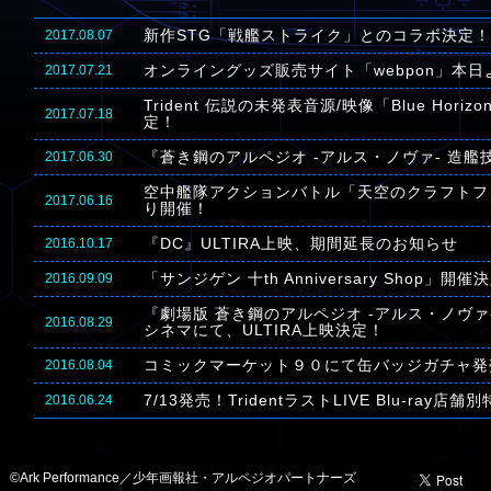
新作STG「戦艦ストライク」とのコラボ決定！
2017.08.07
オンライングッズ販売サイト「webpon」本
2017.07.21
Trident 伝説の未発表音源/映像「Blue Hori
2017.07.18
定！
『蒼き鋼のアルペジオ -アルス・ノヴァ- 造艦
2017.06.30
空中艦隊アクションバトル「天空のクラフトフ
2017.06.16
り開催！
『DC』ULTIRA上映、期間延長のお知らせ
2016.10.17
「サンジゲン 十th Anniversary Shop」開催
2016.09.09
『劇場版 蒼き鋼のアルペジオ -アルス・ノヴァ- 
2016.08.29
シネマにて、ULTIRA上映決定！
コミックマーケット９０にて缶バッジガチャ発
2016.08.04
7/13発売！TridentラストLIVE Blu-ray店
2016.06.24
©Ark Performance／少年画報社・アルペジオパートナーズ