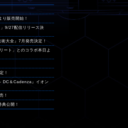
日より販売開始！
zon」9/27配信リリース決
技術大全』7月発売決定！
リート」とのコラボ本日よ
決定！
DC＆Cadenza』イオン
売！
舗別特典公開！